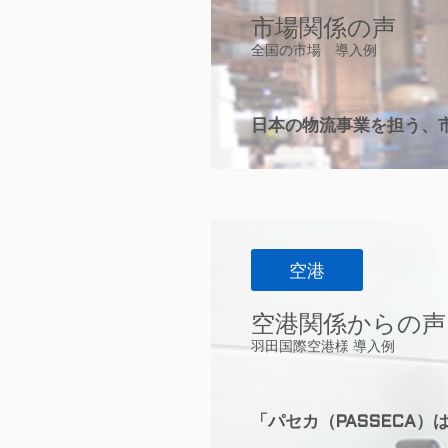
市場関係の声
全国の市場 導入例
日本の物流事業を担う、
空港
空港関係からの声
羽田国際空港様 導入例
「パセカ（PASSECA