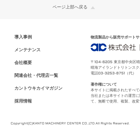
ページ上部へ戻る
導入事例
物流製品から販売サポートサ
メンテナンス
〒104-6205 東京都中央区
会社概要
晴海アイランドトリトンスク
電話03-3253-8751（代） F
関連会社・代理店一覧
著作権について
カントウキカイマガジン
本サイトに掲載されたすべて
当社または本サイトの運営に
採用情報
て、無断で使用、複製、改変
Copyright(C)KANTO MACHINERY CENTER CO.,LTD.All Rights Reserved.