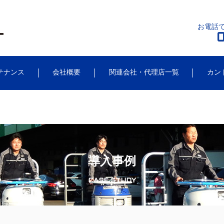
お電話で
0
テナンス
会社概要
関連会社・代理店一覧
カン
導入事例
CASE STUDY