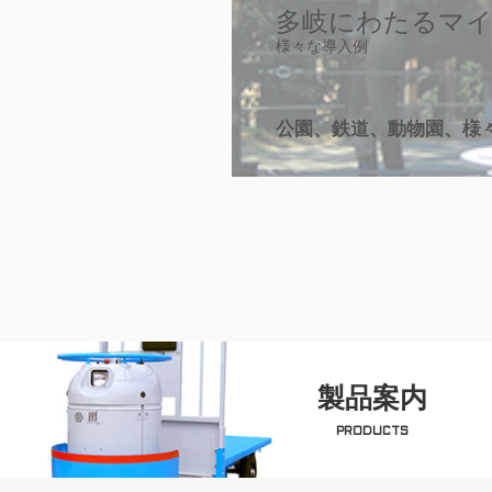
多岐にわたるマイ
様々な導入例
公園、鉄道、動物園、様
製品案内
PRODUCTS