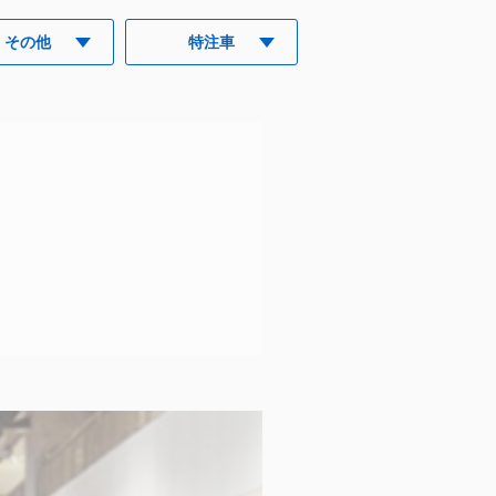
その他
特注車