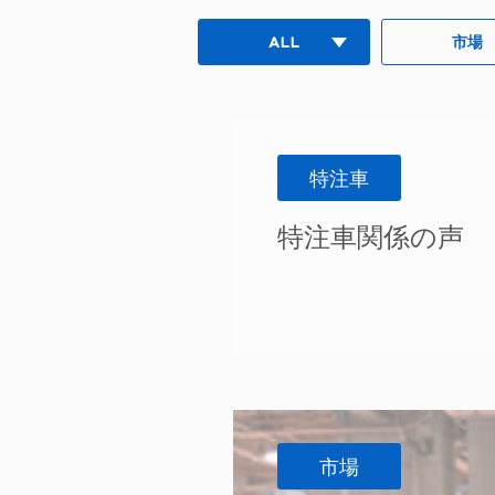
ALL
市場
特注車
特注車関係の声
市場