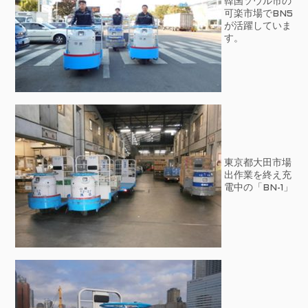
韓国ソウル市の
可楽市場でBN5
が活躍していま
す。
東京都大田市場
出作業を終え充
電中の「BN-1」