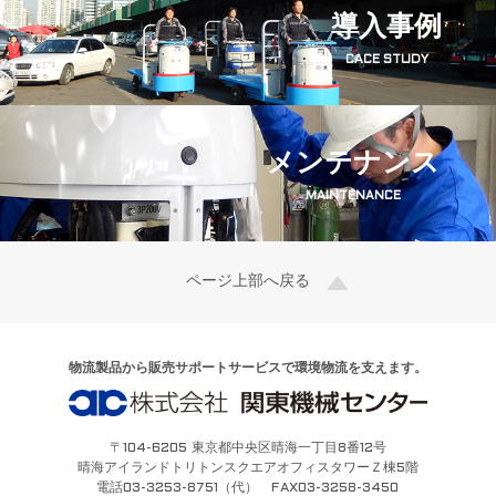
導入事例
CACE STUDY
メンテナンス
MAINTENANCE
ページ上部へ戻る
物流製品から販売サポートサービスで環境物流を支えます。
〒104-6205 東京都中央区晴海一丁目8番12号
晴海アイランドトリトンスクエアオフィスタワーＺ棟5階
電話03-3253-8751（代） FAX03-3258-3450