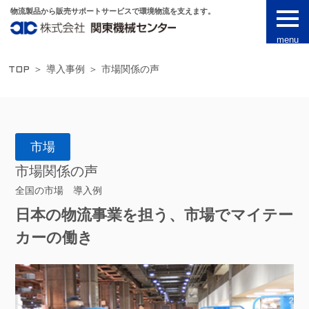
物流製品から販売サポートサービスで環境物流を支えます。
toggl
navig
menu
TOP
＞
導入事例
＞
市場関係の声
市場
市場関係の声
全国の市場 導入例
日本の物流事業を担う、市場でマイテー
カーの働き