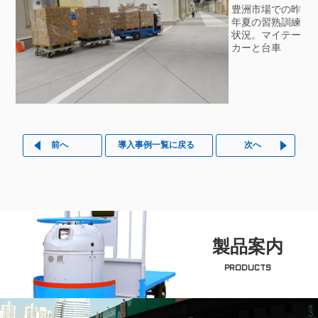
豊洲市場での昨
年夏の習熟訓練
状況。マイテー
カーと台車
前へ
導入事例一覧に戻る
次へ
製品案内
PRODUCTS