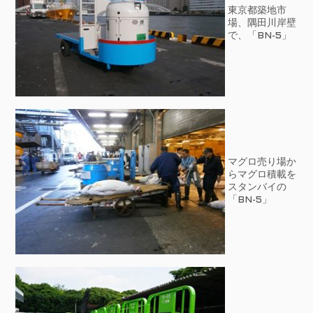
東京都築地市
場、隅田川岸壁
で、「BN-5」
マグロ売り場か
らマグロ積載を
スタンバイの
「BN-5」