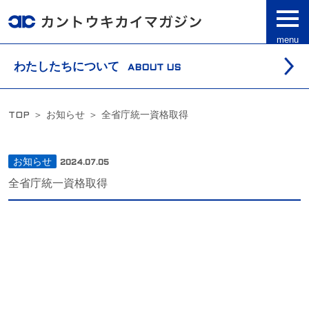
toggl
navig
menu
わたしたちについて
ABOUT US
TOP
＞
お知らせ
＞
全省庁統一資格取得
お知らせ
2024.07.05
全省庁統一資格取得