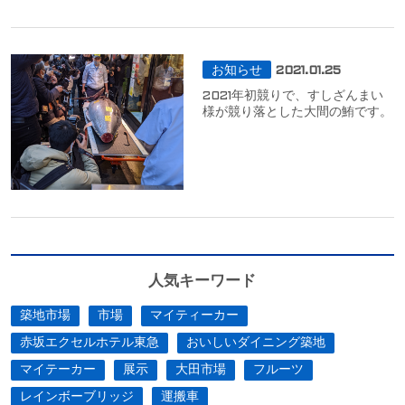
お知らせ
2021.01.25
2021年初競りで、すしざんまい
様が競り落とした大間の鮪です。
人気キーワード
築地市場
市場
マイティーカー
赤坂エクセルホテル東急
おいしいダイニング築地
マイテーカー
展示
大田市場
フルーツ
レインボーブリッジ
運搬車