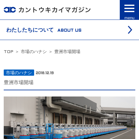
toggl
navig
menu
わたしたちについて
ABOUT US
TOP
＞
市場のハナシ
＞
豊洲市場開場
市場のハナシ
2018.12.19
豊洲市場開場