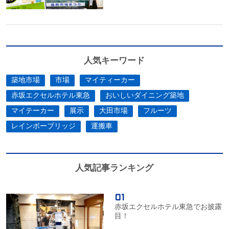
人気キーワード
築地市場
市場
マイティーカー
赤坂エクセルホテル東急
おいしいダイニング築地
マイテーカー
展示
大田市場
フルーツ
レインボーブリッジ
運搬車
人気記事ランキング
赤坂エクセルホテル東急でお披露
目！